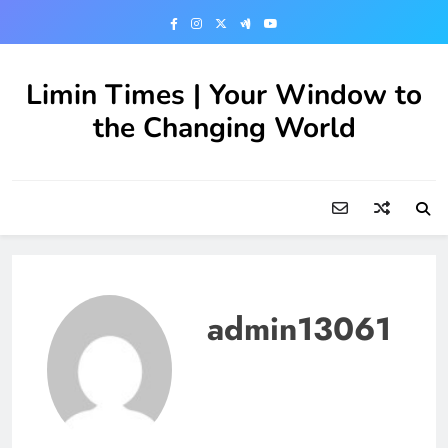
Skip
to
content
Limin Times | Your Window to
the Changing World
admin13061