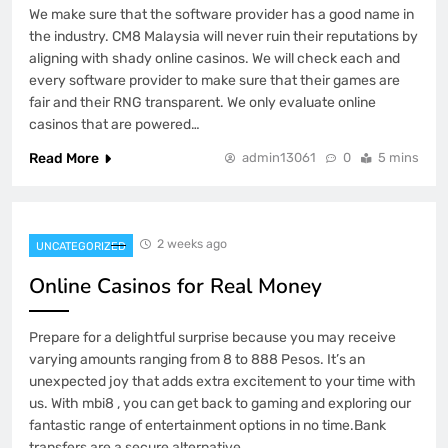
We make sure that the software provider has a good name in
the industry. CM8 Malaysia will never ruin their reputations by
aligning with shady online casinos. We will check each and
every software provider to make sure that their games are
fair and their RNG transparent. We only evaluate online
casinos that are powered…
Read More
admin13061
0
5 mins
2 weeks ago
UNCATEGORIZED
Online Casinos for Real Money
Prepare for a delightful surprise because you may receive
varying amounts ranging from 8 to 888 Pesos. It’s an
unexpected joy that adds extra excitement to your time with
us. With mbi8 , you can get back to gaming and exploring our
fantastic range of entertainment options in no time.Bank
transfers are a secure alternative…