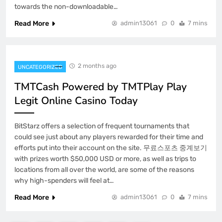
towards the non-downloadable…
Read More
admin13061
0
7 mins
2 months ago
UNCATEGORIZED
TMTCash Powered by TMTPlay Play
Legit Online Casino Today
BitStarz offers a selection of frequent tournaments that
could see just about any players rewarded for their time and
efforts put into their account on the site. 무료스포츠 중계보기
with prizes worth $50,000 USD or more, as well as trips to
locations from all over the world, are some of the reasons
why high-spenders will feel at…
Read More
admin13061
0
7 mins