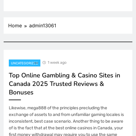
Home
admin13061
1 week ago
UNCATEGORIZED
Top Online Gambling & Casino Sites in
Canada 2025 Trusted Reviews &
Bonuses
Likewise, mega888 of the principles precluding the
exchange of assets to and from unfamiliar gaming locales is
inconsistent, best case scenario. Another thing to be aware
of is the fact that at the best online casinos in Canada, your
first money withdrawal may require you to use the same