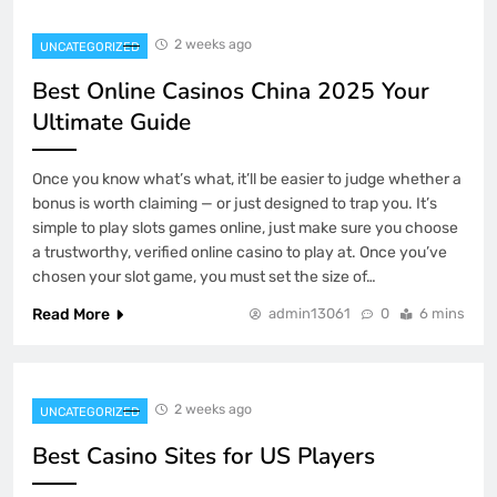
2 weeks ago
UNCATEGORIZED
Best Online Casinos China 2025 Your
Ultimate Guide
Once you know what’s what, it’ll be easier to judge whether a
bonus is worth claiming — or just designed to trap you. It’s
simple to play slots games online, just make sure you choose
a trustworthy, verified online casino to play at. Once you’ve
chosen your slot game, you must set the size of…
Read More
admin13061
0
6 mins
2 weeks ago
UNCATEGORIZED
Best Casino Sites for US Players