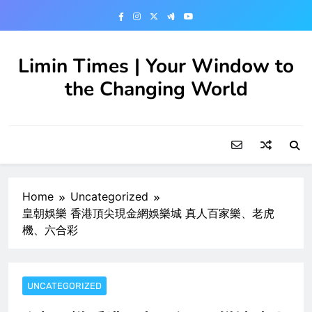
Skip
to
content
Limin Times | Your Window to
the Changing World
Home
Uncategorized
皇朝娛樂 香港頂尖現金網娛樂城 真人百家樂、老虎
機、六合彩
UNCATEGORIZED