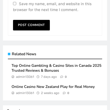
Save my name, email, and website in this
browser for the next time I comment.
Related News
Top Online Gambling & Casino Sites in Canada 2025
Trusted Reviews & Bonuses
admin13061
7 days ago
0
Online Casino New Zealand Play for Real Money
admin13061
2 weeks ago
0