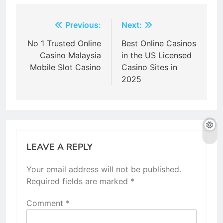
Post
Previous:
Next:
navigation
No 1 Trusted Online
Best Online Casinos
Casino Malaysia
in the US Licensed
Mobile Slot Casino
Casino Sites in
2025
LEAVE A REPLY
Your email address will not be published.
Required fields are marked
*
Comment
*