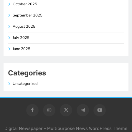
October 2025
September 2025
August 2025
July 2025
June 2025
Categories
Uncategorized
Digital Newspaper - Multipurpose News WordPress Theme